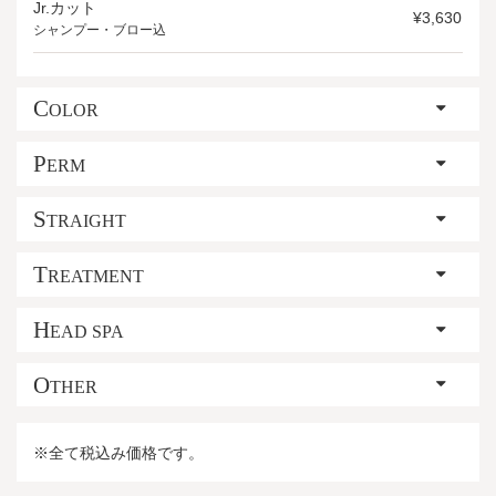
Jr.カット
¥3,630
シャンプー・ブロー込
C
OLOR
P
ERM
S
TRAIGHT
T
REATMENT
H
EAD SPA
O
THER
※全て税込み価格です。