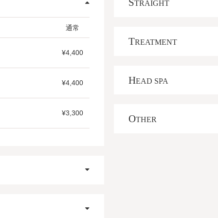
S
TRAIGHT
通常
T
REATMENT
¥4,400
H
EAD SPA
¥4,400
¥3,300
O
THER