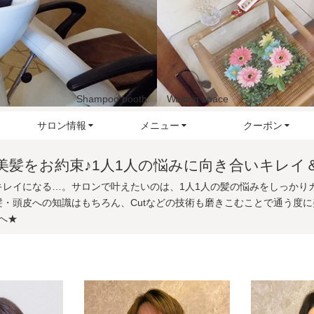
Shampoo booth
Salon floor
Waiting space
Salon outside
サロン情報
メニュー
クーポン
美髪をお約束♪1人1人の悩みに向き合いキレイ
キレイになる…。サロンで叶えたいのは、1人1人の髪の悩みをしっかり
髪・頭皮への知識はもちろん、Cutなどの技術も磨きこむことで通う度に
veへ★