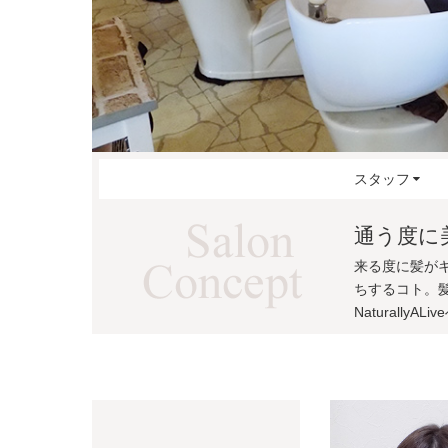
スタッフ
通う度に
来る度に髪が
ちするコト。
NaturallyALi