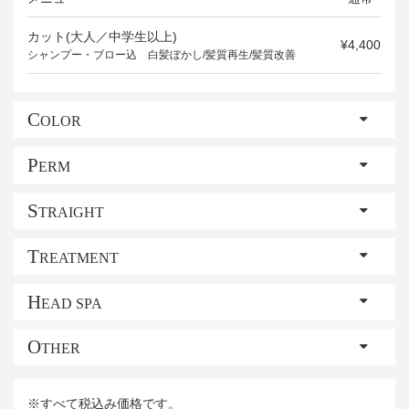
カット(大人／中学生以上)
¥4,400
シャンプー・ブロー込 白髪ぼかし/髪質再生/髪質改善
C
OLOR
P
ERM
S
TRAIGHT
T
REATMENT
H
EAD SPA
O
THER
※すべて税込み価格です。