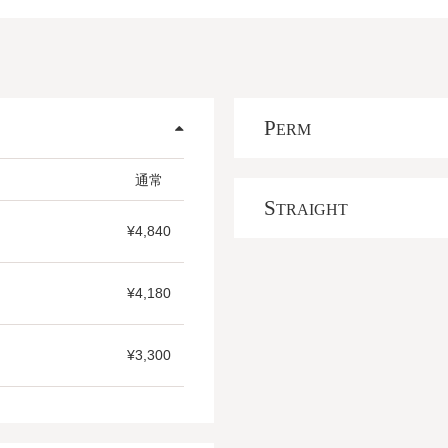
P
ERM
通常
S
TRAIGHT
¥4,840
¥4,180
¥3,300