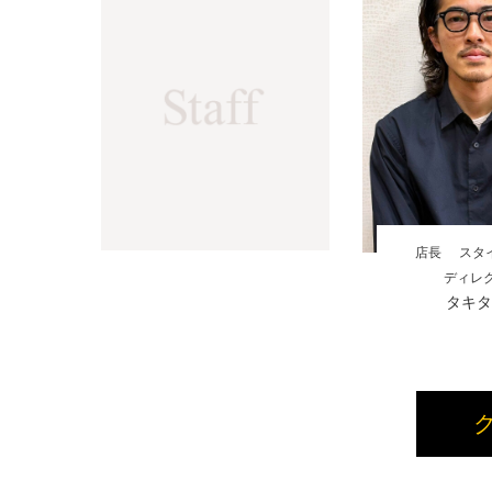
店長
スタ
ディレ
タキタ