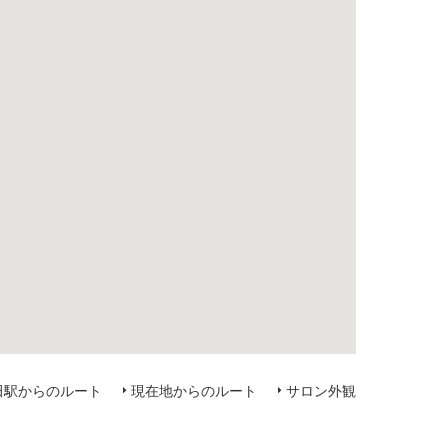
田駅からのルート
現在地から
のルート
サロン外観